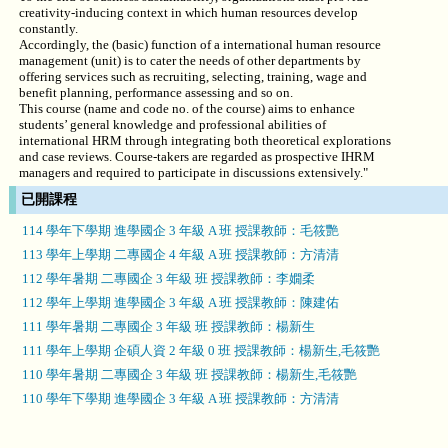
creativity-inducing context in which human resources develop
constantly.
Accordingly, the (basic) function of a international human resource
management (unit) is to cater the needs of other departments by
offering services such as recruiting, selecting, training, wage and
benefit planning, performance assessing and so on.
This course (name and code no. of the course) aims to enhance
students’ general knowledge and professional abilities of
international HRM through integrating both theoretical explorations
and case reviews. Course-takers are regarded as prospective IHRM
managers and required to participate in discussions extensively."
已開課程
114 學年下學期 進學國企 3 年級 A 班 授課教師：毛筱艷
113 學年上學期 二專國企 4 年級 A 班 授課教師：方清清
112 學年暑期 二專國企 3 年級 班 授課教師：李嫺柔
112 學年上學期 進學國企 3 年級 A 班 授課教師：陳建佑
111 學年暑期 二專國企 3 年級 班 授課教師：楊新生
111 學年上學期 企碩人資 2 年級 0 班 授課教師：楊新生,毛筱艷
110 學年暑期 二專國企 3 年級 班 授課教師：楊新生,毛筱艷
110 學年下學期 進學國企 3 年級 A 班 授課教師：方清清