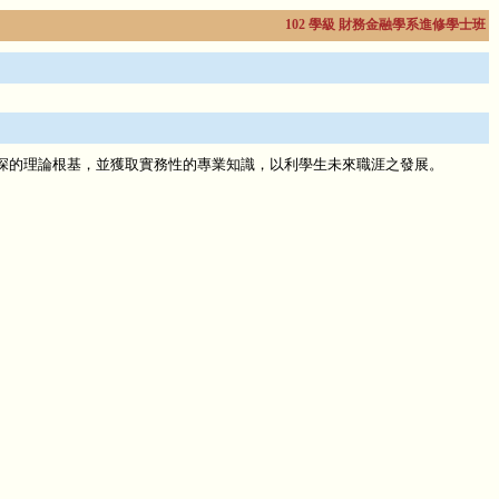
102 學級 財務金融學系進修學士班
深的理論根基，並獲取實務性的專業知識，以利學生未來職涯之發展。