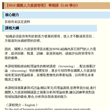
【9818 國際人力資源管理】 學期課《3.00 學分》
核心能力
目前尚未設定資料
課程大綱
"組織必須提供有利於創造力發展的環境，使人才不斷成長茁壯，
方能達到永續經營的目標。
因此，國際人力資源管理旨在配合MNEs組織內其它部門的人力需
求，提供招募、甄選、訓練、薪資與福利、績效評估與管理等方
面的服務。
本課程期盼經由較理論性的教材講授 （lectureing），配合個案討
論 （discussing）等的整體安排，逐步引領同學在國際人力資源領
域有更深的理論根基，並獲取實務性的專業知識，以利學生未來
職涯之發展。
本課程採個案參與式討論,輔以單元式理論講授,並將學員分組,進行
國際人力資源相關議題之個案分析與理論統整,據以訓練學員對該
領域知識的吸收,整合,分析與自我表達的能力.
《 課程簡介 -- English 》
To the end of business sustainability, organizations must provide