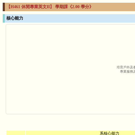
【H461 休閒專業英文II】 學期課《2.00 學分》
核心能力
培育戶外及
專業服務
系核心能力