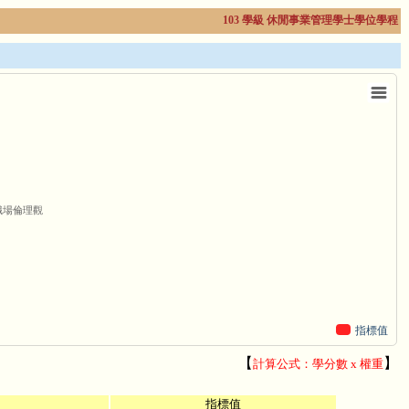
103 學級 休閒事業管理學士學位學程
職場倫理觀
指標值
【
】
計算公式：學分數 x 權重
指標值