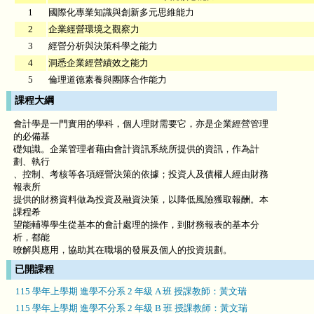
1
國際化專業知識與創新多元思維能力
2
企業經營環境之觀察力
3
經營分析與決策科學之能力
4
洞悉企業經營績效之能力
5
倫理道德素養與團隊合作能力
課程大綱
會計學是一門實用的學科，個人理財需要它，亦是企業經營管理
的必備基
礎知識。企業管理者藉由會計資訊系統所提供的資訊，作為計
劃、執行
、控制、考核等各項經營決策的依據；投資人及債權人經由財務
報表所
提供的財務資料做為投資及融資決策，以降低風險獲取報酬。本
課程希
望能輔導學生從基本的會計處理的操作，到財務報表的基本分
析，都能
暸解與應用，協助其在職場的發展及個人的投資規劃。
已開課程
115 學年上學期 進學不分系 2 年級 A 班 授課教師：黃文瑞
115 學年上學期 進學不分系 2 年級 B 班 授課教師：黃文瑞