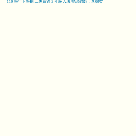
110 學年下學期 二專資管 3 年級 A 班 授課教師：李嫺柔