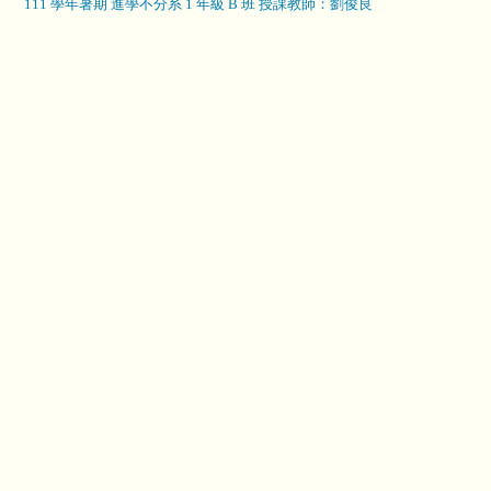
111 學年暑期 進學不分系 1 年級 B 班 授課教師：劉俊良