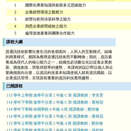
1
國際化專業知識與創新多元思維能力
2
企業經營環境之觀察力
3
經營分析與決策科學之能力
4
洞悉企業經營績效之能力
5
倫理道德素養與團隊合作能力
課程大綱
資通訊技術影響社會生活的各個面向，人與人的互動模式、組織
的商業模式，都因為應用資通訊技術而不斷轉換；因此，資訊素
養成為現代人的核心能力之一，組織也必須數位化以促進企業創
新、價值創造，而取得競爭的優勢． 本課程的設計即以個人與企
業兩個面向出發，以資訊科技基本知識使個人賦有資訊職能，以
企業資訊管理，呈現當前重要的資訊科技應用趨勢．
已開課程
115 學年上學期 進學不分系 2 年級 C 班 授課教師：李先育
114 學年下學期 進學不分系 2 年級 C 班 授課教師：蔡裕冠
114 學年下學期 休閒學程 4 年級 A 班 授課教師：鄭亦修
114 學年上學期 進學不分系 2 年級 C 班 授課教師：蔡裕冠
113 學年上學期 進學不分系 2 年級 A 班 授課教師：鄭亦修
112 學年下學期 進學不分系 2 年級 B 班 授課教師：張郁婷