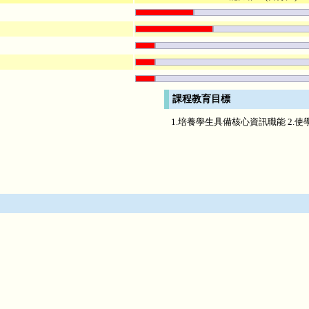
課程教育目標
1.培養學生具備核心資訊職能 2