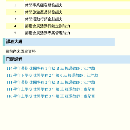
1
休閒事業顧客服務能力
2
休閒旅遊產品開發能力
3
休閒活動行銷企劃能力
4
節慶會展活動行銷企劃能力
5
節慶會展活動專案管理能力
課程大綱
目前尚未設定資料
已開課程
114 學年暑期 休閒學程 1 年級 B 班 授課教師：江坤勱
113 學年下學期 休閒學程 2 年級 0 班 授課教師：江坤勱
111 學年暑期 休閒學程 2 年級 B 班 授課教師：江坤勱
111 學年上學期 休閒學程 3 年級 班 授課教師：盧堅富
110 學年上學期 休閒學程 3 年級 班 授課教師：盧堅富