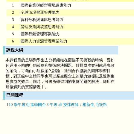
1
國際企業與經營環境適應能力
2
全球市場營運管理能力
3
資料分析與邏輯思考能力
4
管理決策與統整思考能力
5
國際行銷管理專業能力
6
國際人力資源管理專業能力
課程大綱
本課程目的是驅動學生去分析組織在面臨不同挑戰的時候，要如
何運用不同的行銷策略和技術解決問題。針對成功案例或是失敗
的案例，可藉由小組個案的討論，達到合作協調的團隊學習目
標，對班級中全體同學也可以產生觀念上的腦力激盪以及達到集
思廣益的效果，同時，可將所學習到的案例問題的解決，應用在
所接觸到的實際情況中。
已開課程
110 學年暑期 進學國企 3 年級 班 授課教師：楊新生,毛筱艷