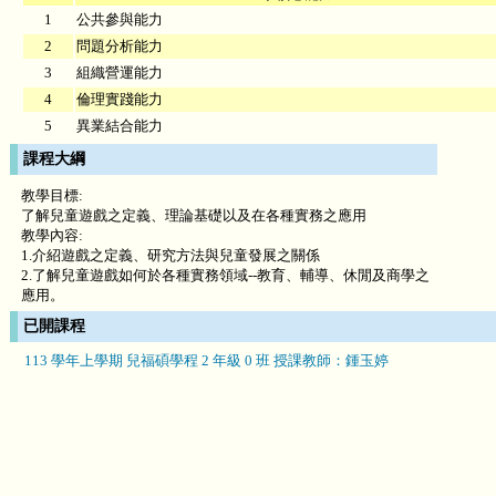
1
公共參與能力
2
問題分析能力
3
組織營運能力
4
倫理實踐能力
5
異業結合能力
課程大綱
教學目標:
了解兒童遊戲之定義、理論基礎以及在各種實務之應用
教學內容:
1.介紹遊戲之定義、研究方法與兒童發展之關係
2.了解兒童遊戲如何於各種實務領域--教育、輔導、休閒及商學之
應用。
已開課程
113 學年上學期 兒福碩學程 2 年級 0 班 授課教師：鍾玉婷